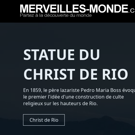
PYRAMIDE DE
GIZEH
La Grande Pyramide de Gizeh se situe en Égypte.
Elle fait partie d'un ensemble de 3 pyramides, av
la Pyramide de Khephren et la Pyramide de
Mykérinos.
Pyramide de Gizeh