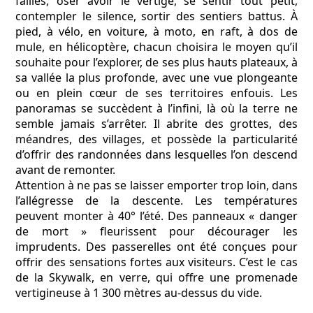
failles, oser avoir le vertige, se sentir tout petit,
contempler le silence, sortir des sentiers battus. À
pied, à vélo, en voiture, à moto, en raft, à dos de
mule, en hélicoptère, chacun choisira le moyen qu’il
souhaite pour l’explorer, de ses plus hauts plateaux, à
sa vallée la plus profonde, avec une vue plongeante
ou en plein cœur de ses territoires enfouis. Les
panoramas se succèdent à l’infini, là où la terre ne
semble jamais s’arrêter. Il abrite des grottes, des
méandres, des villages, et possède la particularité
d’offrir des randonnées dans lesquelles l’on descend
avant de remonter.
Attention à ne pas se laisser emporter trop loin, dans
l’allégresse de la descente. Les températures
peuvent monter à 40° l’été. Des panneaux « danger
de mort » fleurissent pour décourager les
imprudents. Des passerelles ont été conçues pour
offrir des sensations fortes aux visiteurs. C’est le cas
de la Skywalk, en verre, qui offre une promenade
vertigineuse à 1 300 mètres au-dessus du vide.